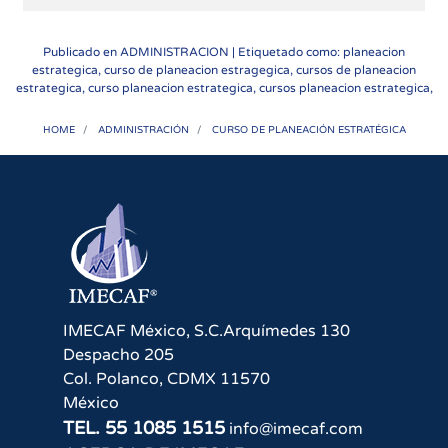
Publicado en
ADMINISTRACION
| Etiquetado como: planeacion
estrategica, curso de planeacion estragegica, cursos de planeacion
estrategica, curso planeacion estrategica, cursos planeacion estrategica,
HOME
ADMINISTRACIÓN
CURSO DE PLANEACIÓN ESTRATÉGICA
IMECAF México, S.C.
Arquímedes 130
Despacho 205
Col. Polanco
,
CDMX
11570
México
TEL.
55 1085 1515
info@imecaf.com