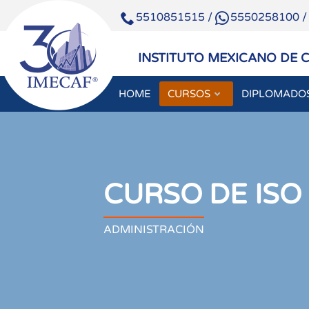
5510851515
/
5550258100
INSTITUTO MEXICANO DE 
HOME
CURSOS
DIPLOMADO
CURSO DE ISO
ADMINISTRACIÓN