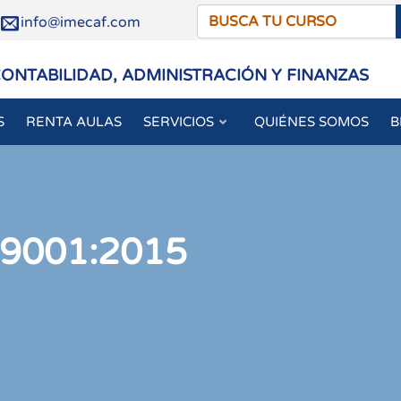
/
info@imecaf.com
CONTABILIDAD, ADMINISTRACIÓN Y FINANZAS
S
RENTA AULAS
SERVICIOS
QUIÉNES SOMOS
B
 9001:2015