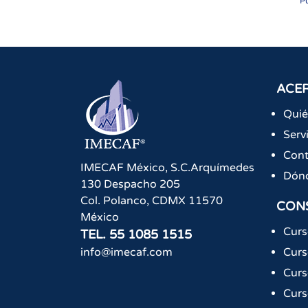
P
ACER
Qui
Serv
Cont
IMECAF México, S.C.
Arquímedes
Dón
130 Despacho 205
Col. Polanco
,
CDMX
11570
CON
México
Curs
TEL.
55 1085 1515
info@imecaf.com
Curs
Curs
Curs