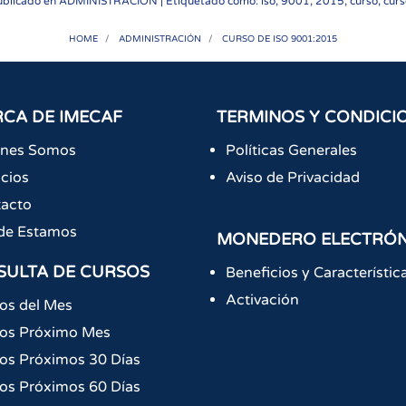
ublicado en
ADMINISTRACION
| Etiquetado como: iso, 9001, 2015, curso, cur
HOME
ADMINISTRACIÓN
CURSO DE ISO 9001:2015
CA DE IMECAF
TERMINOS Y CONDICI
énes Somos
Políticas Generales
icios
Aviso de Privacidad
acto
de Estamos
MONEDERO ELECTRÓ
SULTA DE CURSOS
Beneficios y Característic
Activación
os del Mes
os Próximo Mes
os Próximos 30 Días
os Próximos 60 Días