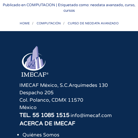
Publicado en
COMPUTACION
| Etiquetado como: neodata avanzado, curso,
cursos
HOME
COMPUTACIÓN
CURSO DE NEODATA AVANZADO
IMECAF México, S.C.
Arquímedes 130
Despacho 205
Col. Polanco
,
CDMX
11570
México
TEL.
55 1085 1515
info@imecaf.com
ACERCA DE IMECAF
Quiénes Somos