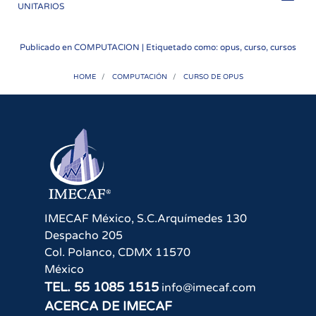
UNITARIOS
Publicado en
COMPUTACION
| Etiquetado como: opus, curso, cursos
HOME
COMPUTACIÓN
CURSO DE OPUS
IMECAF México, S.C.
Arquímedes 130
Despacho 205
Col. Polanco
,
CDMX
11570
México
TEL.
55 1085 1515
info@imecaf.com
ACERCA DE IMECAF