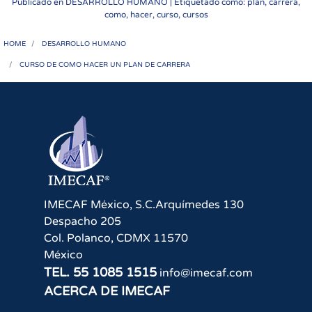
Publicado en
DESARROLLO HUMANO
| Etiquetado como: plan, carrera,
como, hacer, curso, cursos
HOME
DESARROLLO HUMANO
CURSO DE COMO HACER UN PLAN DE CARRERA
IMECAF México, S.C.
Arquímedes 130
Despacho 205
Col. Polanco
,
CDMX
11570
México
TEL.
55 1085 1515
info@imecaf.com
ACERCA DE IMECAF