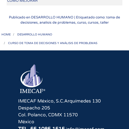
CÓMO MEJORAR
Publicado en
DESARROLLO HUMANO
| Etiquetado como: toma de
decisiones, analisis de problemas, curso, cursos, taller
HOME
DESARROLLO HUMANO
CURSO DE TOMA DE DECISIONES Y ANÁLISIS DE PROBLEMAS
IMECAF México, S.C.
Arquímedes 130
Despacho 205
Col. Polanco
,
CDMX
11570
México