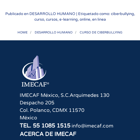
Publicado en
DESARROLLO HUMANO
| Etiquetado como: ciberbullying,
curso, cursos, e-learning, online, en linea
HOME
DESARROLLO HUMANO
CURSO DE CIBERBULLYING
IMECAF México, S.C.
Arquímedes 130
Despacho 205
Col. Polanco
,
CDMX
11570
México
TEL.
55 1085 1515
info@imecaf.com
ACERCA DE IMECAF