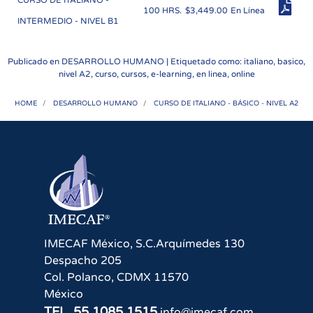
CURSO DE ITALIANO -
100 HRS.
$3,449.00
En Línea
INTERMEDIO - NIVEL B1
Publicado en
DESARROLLO HUMANO
| Etiquetado como: italiano, basico,
nivel A2, curso, cursos, e-learning, en linea, online
HOME
DESARROLLO HUMANO
CURSO DE ITALIANO - BÁSICO - NIVEL A2
IMECAF México, S.C.
Arquímedes 130
Despacho 205
Col. Polanco
,
CDMX
11570
México
TEL.
55 1085 1515
info@imecaf.com