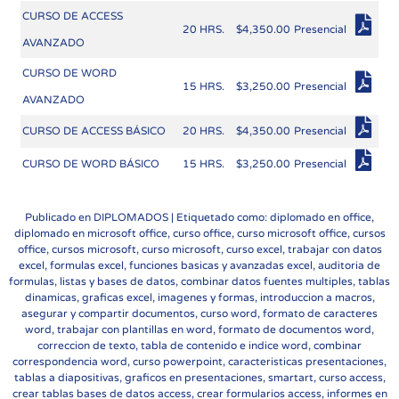
CURSO DE ACCESS
20 HRS.
$4,350.00
Presencial
AVANZADO
CURSO DE WORD
15 HRS.
$3,250.00
Presencial
AVANZADO
CURSO DE ACCESS BÁSICO
20 HRS.
$4,350.00
Presencial
CURSO DE WORD BÁSICO
15 HRS.
$3,250.00
Presencial
Publicado en
DIPLOMADOS
| Etiquetado como: diplomado en office,
diplomado en microsoft office, curso office, curso microsoft office, cursos
office, cursos microsoft, curso microsoft, curso excel, trabajar con datos
excel, formulas excel, funciones basicas y avanzadas excel, auditoria de
formulas, listas y bases de datos, combinar datos fuentes multiples, tablas
dinamicas, graficas excel, imagenes y formas, introduccion a macros,
asegurar y compartir documentos, curso word, formato de caracteres
word, trabajar con plantillas en word, formato de documentos word,
correccion de texto, tabla de contenido e indice word, combinar
correspondencia word, curso powerpoint, caracteristicas presentaciones,
tablas a diapositivas, graficos en presentaciones, smartart, curso access,
crear tablas bases de datos access, crear formularios access, informes en