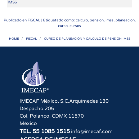
IMSS
Publicado en
FISCAL
| Etiquetado como: calculo, pension, imss, planeacion,
curso, cursos
HOME
FISCAL
CURSO DE PLANEACIÓN Y CÁLCULO DE PENSIÓN IMSS
IMECAF México, S.C.
Arquímedes 130
Despacho 205
Col. Polanco
,
CDMX
11570
México
TEL.
55 1085 1515
info@imecaf.com