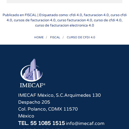
Publicado en
FISCAL
| Etiquetado como: cfdi 4.0, facturacion 4.0, curso cfdi
4.0, cursos de facturacion 4.0, curso facturacion 4.0, curso de cfdi 4.0,
curso de facturacion electronica 4.0
HOME
FISCAL
CURSO DE CFDI 4.0
IMECAF México, S.C.
Arquímedes 130
Despacho 205
Col. Polanco
,
CDMX
11570
México
TEL.
55 1085 1515
info@imecaf.com