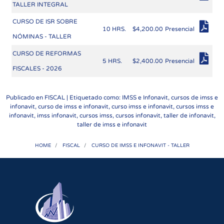
TALLER INTEGRAL
CURSO DE ISR SOBRE
10 HRS.
$4,200.00
Presencial
NÓMINAS - TALLER
CURSO DE REFORMAS
5 HRS.
$2,400.00
Presencial
FISCALES - 2026
Publicado en
FISCAL
| Etiquetado como: IMSS e Infonavit, cursos de imss e
infonavit, curso de imss e infonavit, curso imss e infonavit, cursos imss e
infonavit, imss infonavit, cursos imss, cursos infonavit, taller de infonavit,
taller de imss e infonavit
HOME
FISCAL
CURSO DE IMSS E INFONAVIT - TALLER