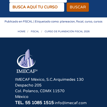
BUSCAR
Publicado en
FISCAL
| Etiquetado como: planeacion, fiscal, curso, cursos
HOME
FISCAL
CURSO DE PLANEACIÓN FISCAL 2026
IMECAF México, S.C.
Arquímedes 130
Despacho 205
Col. Polanco
,
CDMX
11570
México
TEL.
55 1085 1515
info@imecaf.com