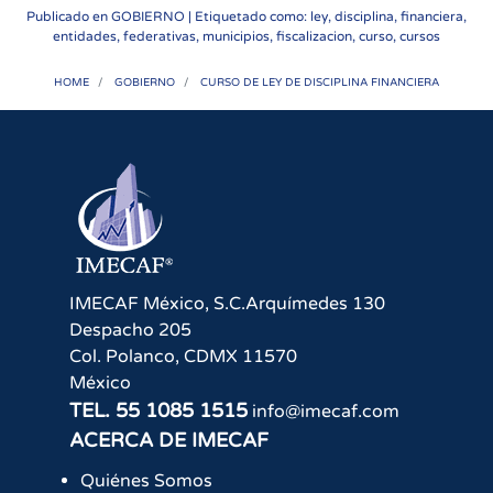
Publicado en
GOBIERNO
| Etiquetado como: ley, disciplina, financiera,
entidades, federativas, municipios, fiscalizacion, curso, cursos
HOME
GOBIERNO
CURSO DE LEY DE DISCIPLINA FINANCIERA
IMECAF México, S.C.
Arquímedes 130
Despacho 205
Col. Polanco
,
CDMX
11570
México
TEL.
55 1085 1515
info@imecaf.com
ACERCA DE IMECAF
Quiénes Somos