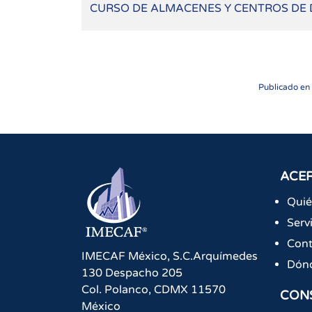
CURSO DE ALMACENES Y CENTROS DE 
Publicado en
ACER
Qui
Serv
Cont
IMECAF México, S.C.
Arquímedes
Dón
130 Despacho 205
Col. Polanco
,
CDMX
11570
CON
México