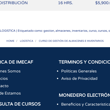
DISTRIBUCIÓN
16 HRS.
$5,900
LOGISTICA
| Etiquetado como: gestion, almacenes, inventarios, curso, cursos, on
HOME
LOGÍSTICA
CURSO DE GESTIÓN DE ALMACENES E INVENTARIOS
CA DE IMECAF
TERMINOS Y CONDICI
énes Somos
Políticas Generales
icios
Aviso de Privacidad
acto
de Estamos
MONEDERO ELECTRÓ
SULTA DE CURSOS
Beneficios y Característic