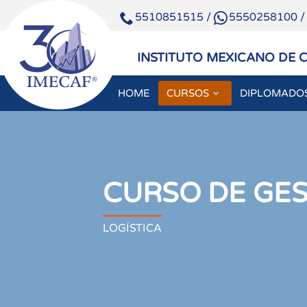
5510851515
/
5550258100
INSTITUTO MEXICANO DE 
HOME
CURSOS
DIPLOMADO
CURSO DE GES
LOGÍSTICA