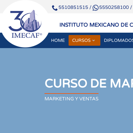
5510851515
/
5550258100
INSTITUTO MEXICANO DE 
HOME
CURSOS
DIPLOMADO
CURSO DE MARK
MARKETING Y VENTAS