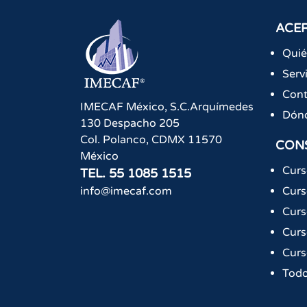
ACER
Qui
Serv
Cont
IMECAF México, S.C.
Arquímedes
Dón
130 Despacho 205
Col. Polanco
,
CDMX
11570
CON
México
Curs
TEL.
55 1085 1515
info@imecaf.com
Curs
Curs
Curs
Curs
Todo