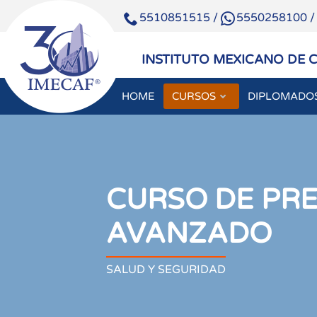
5510851515
/
5550258100
INSTITUTO MEXICANO DE 
HOME
CURSOS
DIPLOMADO
CURSO DE PR
AVANZADO
SALUD Y SEGURIDAD