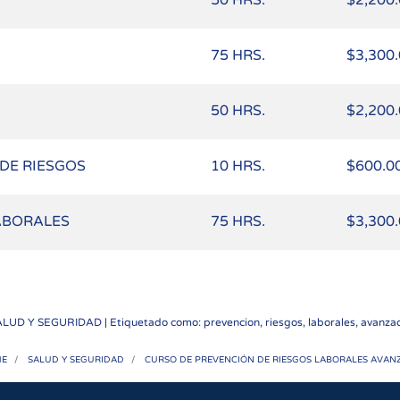
50 HRS.
$2,200
75 HRS.
$3,300
50 HRS.
$2,200
DE RIESGOS
10 HRS.
$600.0
ABORALES
75 HRS.
$3,300
ALUD Y SEGURIDAD
| Etiquetado como: prevencion, riesgos, laborales, avanzad
E
SALUD Y SEGURIDAD
CURSO DE PREVENCIÓN DE RIESGOS LABORALES AVAN