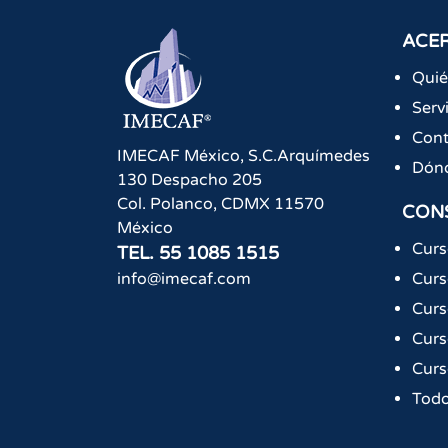
ACER
Qui
Serv
Cont
IMECAF México, S.C.
Arquímedes
Dón
130 Despacho 205
Col. Polanco
,
CDMX
11570
CON
México
Curs
TEL.
55 1085 1515
info@imecaf.com
Curs
Curs
Curs
Curs
Todo