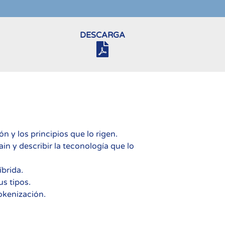
DESCARGA
n y los principios que lo rigen.
in y describir la teconología que lo
íbrida.
us tipos.
okenización.