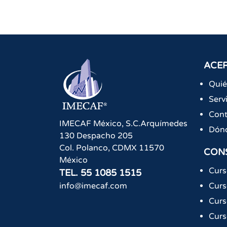
ACER
Qui
Serv
Cont
IMECAF México, S.C.
Arquímedes
Dón
130 Despacho 205
Col. Polanco
,
CDMX
11570
CON
México
Curs
TEL.
55 1085 1515
info@imecaf.com
Curs
Curs
Curs