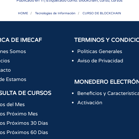
Publicado en
TI
| Etiquetado como: blockchain, curso, cursos
HOME
Tecnologías de Información
CURSO DE BLOCKCHAIN
CA DE IMECAF
TERMINOS Y CONDICI
énes Somos
Políticas Generales
icios
Aviso de Privacidad
acto
de Estamos
MONEDERO ELECTRÓ
SULTA DE CURSOS
Beneficios y Característic
Activación
os del Mes
os Próximo Mes
os Próximos 30 Días
os Próximos 60 Días