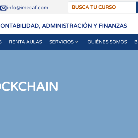
/
info@imecaf.com
CONTABILIDAD, ADMINISTRACIÓN Y FINANZAS
S
RENTA AULAS
SERVICIOS
QUIÉNES SOMOS
B
OCKCHAIN