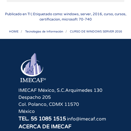
Publicado en
TI
| Etiquetado como: windows, server, 2016, curso, cursos,
certificacion, microsoft 70-740
HOME
Tecnologías de Información
CURSO DE WINDOWS SERVER 2016
IMECAF México, S.C.
Arquímedes 130
Despacho 205
Col. Polanco
,
CDMX
11570
México
TEL.
55 1085 1515
info@imecaf.com
ACERCA DE IMECAF