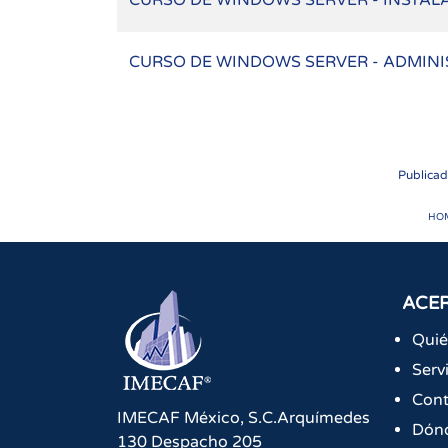
CURSO DE WINDOWS SERVER - INSTAL
CURSO DE WINDOWS SERVER - ADMIN
Publica
HO
ACER
Qui
Serv
Cont
IMECAF México, S.C.
Arquímedes
Dón
130 Despacho 205