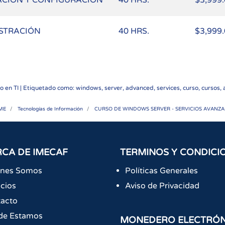
ACIÓN Y CONFIGURACIÓN
40 HRS.
$3,999
ISTRACIÓN
40 HRS.
$3,999
do en
TI
| Etiquetado como: windows, server, advanced, services, curso, cursos,
ME
Tecnologías de Información
CURSO DE WINDOWS SERVER - SERVICIOS AVANZ
CA DE IMECAF
TERMINOS Y CONDICI
énes Somos
Políticas Generales
icios
Aviso de Privacidad
acto
de Estamos
MONEDERO ELECTRÓ