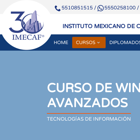
5510851515
/
5550258100
INSTITUTO MEXICANO DE 
HOME
CURSOS
DIPLOMADO
CURSO DE WIN
AVANZADOS
TECNOLOGÍAS DE INFORMACIÓN