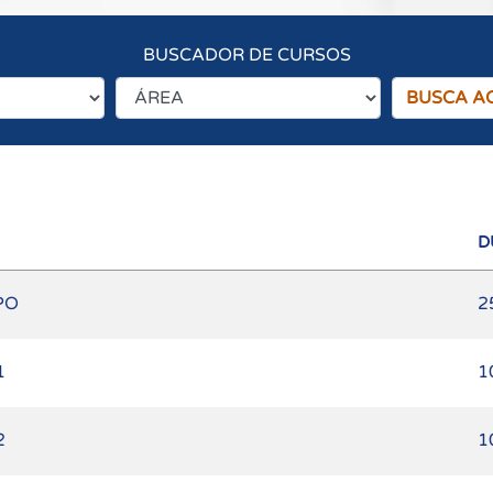
BUSCADOR DE CURSOS
D
PO
2
1
1
2
1