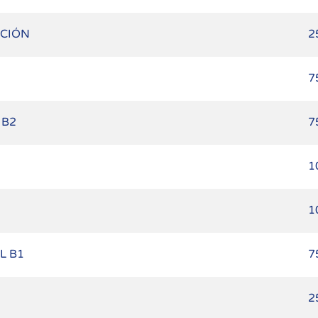
ACIÓN
2
7
 B2
7
1
1
L B1
7
2