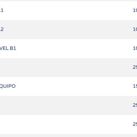
A1
1
A2
1
VEL B1
1
2
EQUIPO
1
2
2