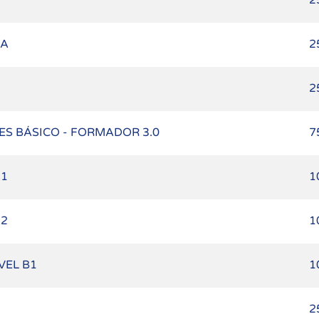
2
CA
2
2
S BÁSICO - FORMADOR 3.0
7
A1
1
A2
1
VEL B1
1
2