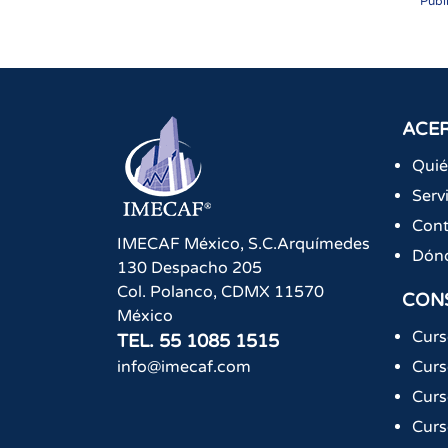
Publ
ACER
Qui
Serv
Cont
IMECAF México, S.C.
Arquímedes
Dón
130 Despacho 205
Col. Polanco
,
CDMX
11570
CON
México
Curs
TEL.
55 1085 1515
info@imecaf.com
Curs
Curs
Curs