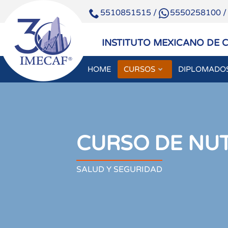
5510851515
/
5550258100
INSTITUTO MEXICANO DE 
HOME
CURSOS
DIPLOMADO
CURSO DE NUT
SALUD Y SEGURIDAD