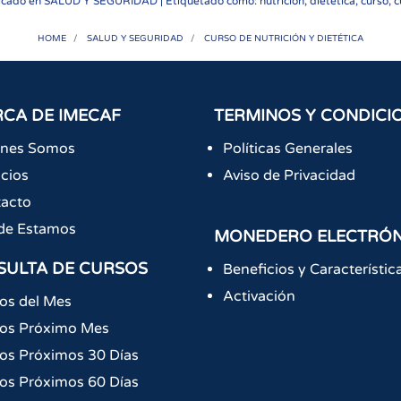
icado en
SALUD Y SEGURIDAD
| Etiquetado como: nutricion, dietetica, curso, 
HOME
SALUD Y SEGURIDAD
CURSO DE NUTRICIÓN Y DIETÉTICA
CA DE IMECAF
TERMINOS Y CONDICI
énes Somos
Políticas Generales
icios
Aviso de Privacidad
acto
de Estamos
MONEDERO ELECTRÓ
SULTA DE CURSOS
Beneficios y Característic
Activación
os del Mes
os Próximo Mes
os Próximos 30 Días
os Próximos 60 Días