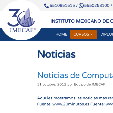
5510851515
/
5550258100
INSTITUTO MEXICANO DE 
HOME
CURSOS
DIPL
Saltar
al
Noticias
contenido
Noticias de Comput
11 octubre, 2012
por
Equipo de IMECAF
Aquí les mostramos las noticias más re
Fuente: www.20minutos.es Fuente: ww