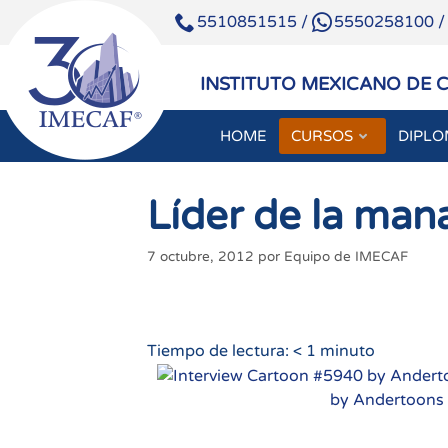
5510851515
/
5550258100
INSTITUTO MEXICANO DE 
HOME
CURSOS
DIPL
Saltar
al
Líder de la man
contenido
7 octubre, 2012
por
Equipo de IMECAF
Tiempo de lectura:
< 1
minuto
by Andertoons