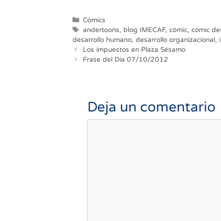
Categorías
Cómics
Etiquetas
andertoons
,
blog IMECAF
,
cómic
,
cómic de
desarrollo humano
,
desarrollo organizacional
,
Navegación
Los impuestos en Plaza Sésamo
de
Frase del Día 07/10/2012
entradas
Deja un comentario
Comentario