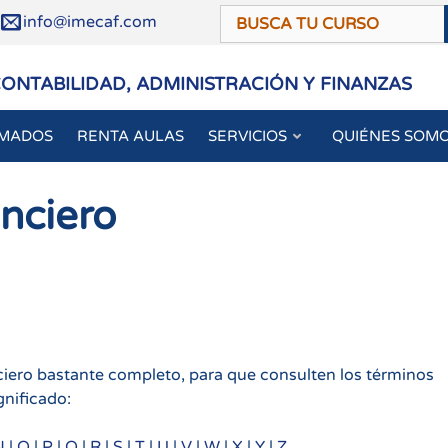
/
info@imecaf.com
CONTABILIDAD, ADMINISTRACIÓN Y FINANZAS
OMADOS
RENTA AULAS
SERVICIOS
QUIÉNES SOM
anciero
nciero bastante completo, para que consulten los términos
gnificado:
N
|
O
|
P
|
Q
|
R
|
S
|
T
|
U
|
V
|
W
|
X
|
Y
|
Z