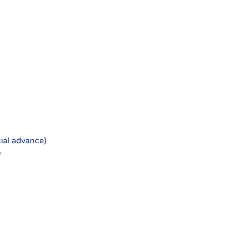
cial advance)
o