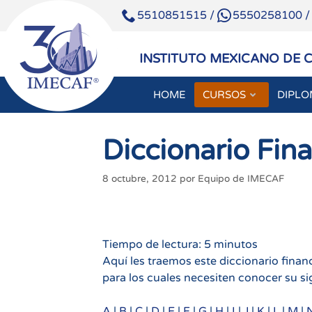
5510851515
/
5550258100
INSTITUTO MEXICANO DE 
HOME
CURSOS
DIPL
Saltar
al
Diccionario Fin
contenido
8 octubre, 2012
por
Equipo de IMECAF
Tiempo de lectura:
5
minutos
Aquí les traemos este diccionario fina
para los cuales necesiten conocer su si
A
|
B
|
C
|
D
|
E
|
F
|
G
|
H
|
I
|
J
|
K
|
L
|
M
|