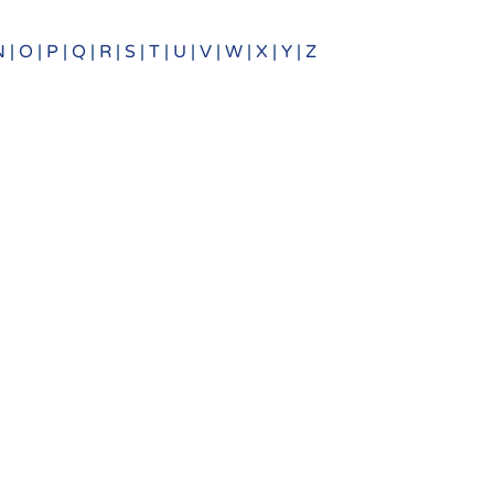
N
|
O
|
P
|
Q
|
R
|
S
|
T
|
U
|
V
|
W
|
X
|
Y
|
Z