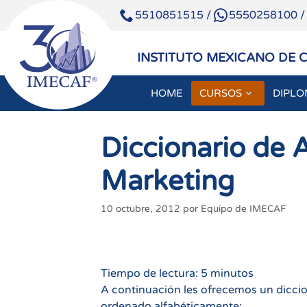
5510851515
/
5550258100
INSTITUTO MEXICANO DE 
HOME
CURSOS
DIPL
Saltar
al
Diccionario de 
contenido
Marketing
10 octubre, 2012
por
Equipo de IMECAF
Tiempo de lectura:
5
minutos
A continuación les ofrecemos un dicci
ordenado alfabéticamente: