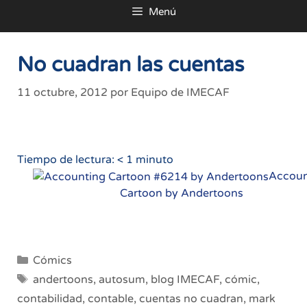
Menú
al
contenido
No cuadran las cuentas
11 octubre, 2012
por
Equipo de IMECAF
Tiempo de lectura:
< 1
minuto
Accoun
Cartoon by Andertoons
Categorías
Cómics
Etiquetas
andertoons
,
autosum
,
blog IMECAF
,
cómic
,
contabilidad
,
contable
,
cuentas no cuadran
,
mark