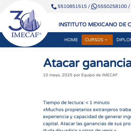
5510851515
/
5550258100
INSTITUTO MEXICANO DE 
HOME
CURSOS
DIPL
Saltar
al
Atacar gananci
contenido
10 mayo, 2025
por
Equipo de IMECAF
Tiempo de lectura:
< 1
minuto
«Muchos propietarios extranjeros trabaj
experiencia y capacidad de generar ingre
capital. Atacar las ganancias de sus p
duda disuadiría a otros de venir.»