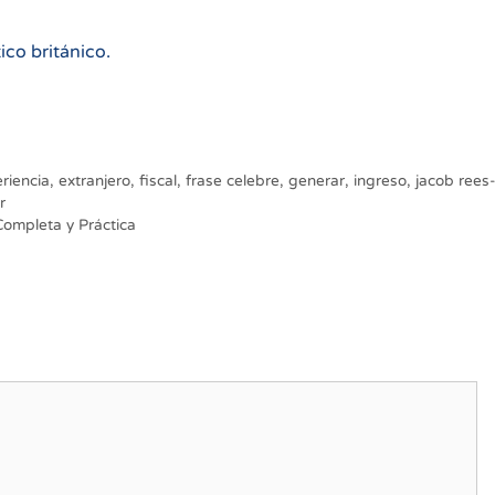
co británico.
riencia
,
extranjero
,
fiscal
,
frase celebre
,
generar
,
ingreso
,
jacob rees
r
Completa y Práctica