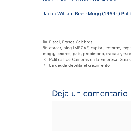
Jacob William Rees-Mogg (1969- ) Políti
Categorías
Fiscal
,
Frases Célebres
Etiquetas
atacar
,
blog IMECAF
,
capital
,
entorno
,
expe
mogg
,
londres
,
pais
,
propietario
,
trabajar
,
trae
Navegación
Políticas de Compras en la Empresa: Guía 
de
La deuda debilita el crecimiento
entradas
Deja un comentario
Comentario