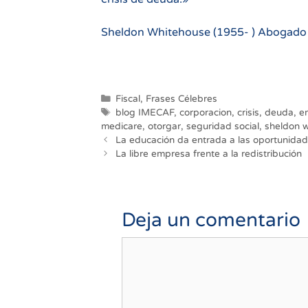
Sheldon Whitehouse (1955- ) Abogado y
Categorías
Fiscal
,
Frases Célebres
Etiquetas
blog IMECAF
,
corporacion
,
crisis
,
deuda
,
e
medicare
,
otorgar
,
seguridad social
,
sheldon 
Navegación
La educación da entrada a las oportunida
de
La libre empresa frente a la redistribución
entradas
Deja un comentario
Comentario