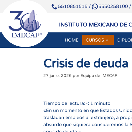
5510851515
/
5550258100
INSTITUTO MEXICANO DE 
HOME
CURSOS
DIPL
Saltar
al
Crisis de deuda
contenido
27 junio, 2026
por
Equipo de IMECAF
Tiempo de lectura:
< 1
minuto
«En un momento en que Estados Unidos
trasladan empleos al extranjero, a propie
absurdo que siquiera consideremos la 
crisis de deuda.»