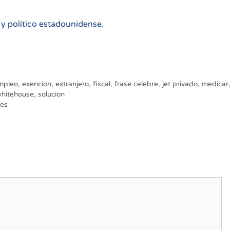
 político estadounidense.
mpleo
,
exencion
,
extranjero
,
fiscal
,
frase celebre
,
jet privado
,
medicar
whitehouse
,
solucion
des