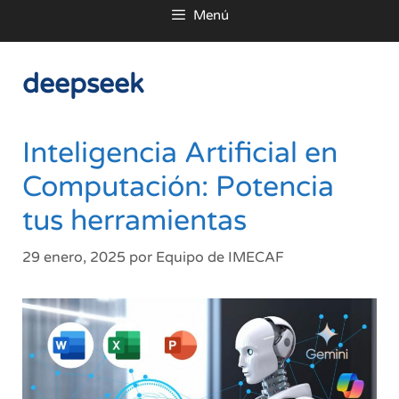
Menú
al
contenido
deepseek
Inteligencia Artificial en
Computación: Potencia
tus herramientas
29 enero, 2025
por
Equipo de IMECAF