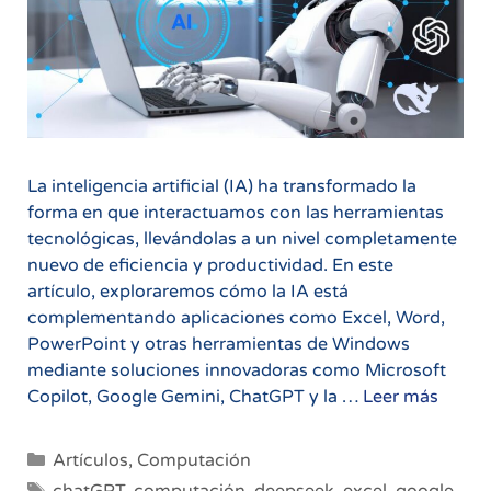
La inteligencia artificial (IA) ha transformado la
forma en que interactuamos con las herramientas
tecnológicas, llevándolas a un nivel completamente
nuevo de eficiencia y productividad. En este
artículo, exploraremos cómo la IA está
complementando aplicaciones como Excel, Word,
PowerPoint y otras herramientas de Windows
mediante soluciones innovadoras como Microsoft
Inteli
Copilot, Google Gemini, ChatGPT y la …
Leer más
Artific
en
Categorías
Artículos
,
Computación
Compu
Etiquetas
chatGPT
,
computación
,
deepseek
,
excel
,
google