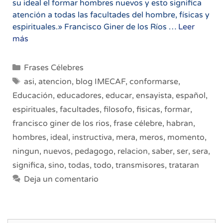
su ideal el formar hombres nuevos y esto significa
atención a todas las facultades del hombre, físicas y
espirituales.» Francisco Giner de los Ríos …
Leer
Frase
más
del
Día
Categorías
Frases Célebres
20/02/2013
Etiquetas
asi
,
atencion
,
blog IMECAF
,
conformarse
,
Educación
,
educadores
,
educar
,
ensayista
,
español
,
espirituales
,
facultades
,
filosofo
,
fisicas
,
formar
,
francisco giner de los rios
,
frase célebre
,
habran
,
hombres
,
ideal
,
instructiva
,
mera
,
meros
,
momento
,
ningun
,
nuevos
,
pedagogo
,
relacion
,
saber
,
ser
,
sera
,
significa
,
sino
,
todas
,
todo
,
transmisores
,
trataran
Deja un comentario