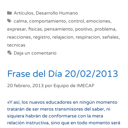
contr
emoc
Categorías
Artículos
,
Desarrollo Humano
Apre
Etiquetas
calma
,
comportamiento
,
control
,
emociones
,
a
expresar
,
fisicas
,
pensamiento
,
positivo
,
problema
,
lidiar
reacciones
,
registro
,
relajacion
,
respiracion
,
señales
,
con
los
tecnicas
estal
Deja un comentario
emoc
Frase del Día 20/02/2013
20 febrero, 2013
por
Equipo de IMECAF
«Y así, los nuevos educadores en ningún momento
tratarán de ser meros transmisores del saber, ni
siquiera habrán de conformarse con la mera
relación instructiva, sino que en todo momento será