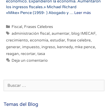
económico. Expandieron la economía. Aumentaron
los ingresos fiscales.» Michael Richard
Reducci
«Mike» Pence (1959- ) Abogado y …
Leer más
de
impuesto
Categorías
Fiscal
,
Frases Célebres
y
Etiquetas
administración fiscal
,
aumentar
,
blog IMECAF
,
crecimie
crecimiento
,
economia
,
estudiar
,
frase celebre
,
económi
generar
,
impuesto
,
ingreso
,
kennedy
,
mke pence
,
reagan
,
recortar
,
tasa
Deja un comentario
Buscar:
Temas del Blog