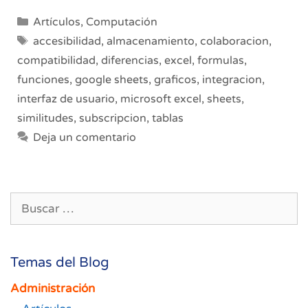
Google
Categorías
Artículos
,
Computación
Sheets:
Etiquetas
accesibilidad
,
almacenamiento
,
colaboracion
,
¿Cuál
compatibilidad
,
diferencias
,
excel
,
formulas
,
es
funciones
,
google sheets
,
graficos
,
integracion
,
la
mejor
interfaz de usuario
,
microsoft excel
,
sheets
,
herramienta
similitudes
,
subscripcion
,
tablas
para
Deja un comentario
ti?
Buscar:
Temas del Blog
Administración