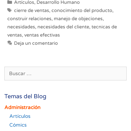
Categorías
Artículos
,
Desarrollo Humano
Estrategias
Etiquetas
cierre de ventas
,
conocimiento del producto
,
para
construir relaciones
,
manejo de objeciones
,
Triunfar
necesidades
,
necesidades del cliente
,
tecnicas de
en
el
ventas
,
ventas efectivas
Mercado
Deja un comentario
Actual
Buscar:
Temas del Blog
Administración
Artículos
Cómics