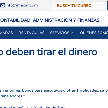
/
info@imecaf.com
CONTABILIDAD, ADMINISTRACIÓN Y FINANZAS
OMADOS
RENTA AULAS
SERVICIOS
QUIÉNES SOM
 deben tirar el dinero
en enormes bonos para ejecutivos u otras frivolidades, sino
trabajadores.»
esario japonés, co-fundador de Sony.