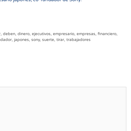
r
,
deben
,
dinero
,
ejecutivos
,
empresario
,
empresas
,
financiero
,
ndador
,
japones
,
sony
,
suerte
,
tirar
,
trabajadores