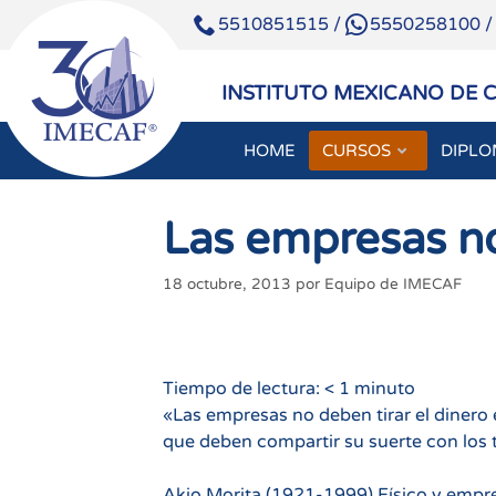
5510851515
/
5550258100
INSTITUTO MEXICANO DE 
HOME
CURSOS
DIPL
Saltar
al
Las empresas no
contenido
18 octubre, 2013
por
Equipo de IMECAF
Tiempo de lectura:
< 1
minuto
«Las empresas no deben tirar el dinero 
que deben compartir su suerte con los 
Akio Morita (1921-1999) Físico y empr