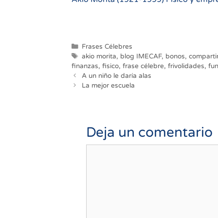
Categorías
Frases Célebres
Etiquetas
akio morita
,
blog IMECAF
,
bonos
,
comparti
finanzas
,
fisico
,
frase célebre
,
frivolidades
,
fu
Navegación
A un niño le daría alas
de
La mejor escuela
entradas
Deja un comentario
Comentario