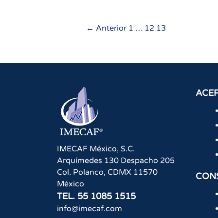
Navegación
← Anterior
1
…
12
13
de
entradas
ACER
IMECAF México, S.C.
Arquímedes 130 Despacho 205
Col. Polanco
,
CDMX
11570
CON
México
TEL.
55 1085 1515
info@imecaf.com