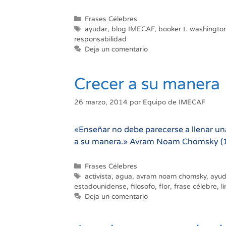
Categorías
Frases Célebres
Etiquetas
ayudar
,
blog IMECAF
,
booker t. washingto
responsabilidad
Deja un comentario
Crecer a su manera
26 marzo, 2014
por
Equipo de IMECAF
«Enseñar no debe parecerse a llenar una
a su manera.» Avram Noam Chomsky (1928
Categorías
Frases Célebres
Etiquetas
activista
,
agua
,
avram noam chomsky
,
ayud
estadounidense
,
filosofo
,
flor
,
frase célebre
,
l
Deja un comentario