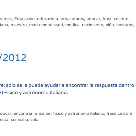
remos
,
Educación
,
educadora
,
educadores
,
educar
,
frase célebre
,
liana
,
maestro
,
maria montessori
,
medica
,
nacimiento
,
niño
,
nosotros
,
2/2012
 sólo se le puede ayudar a encontrar la respuesta dentro
) Físico y astrónomo italiano.
ducar
,
encontrar
,
enseñar
,
fisico y astronomo italiano
,
frase célebre
,
esta
,
si mismo
,
solo