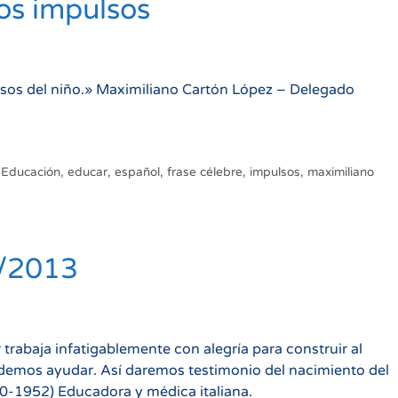
los impulsos
lsos del niño.» Maximiliano Cartón López – Delegado
,
Educación
,
educar
,
español
,
frase célebre
,
impulsos
,
maximiliano
5/2013
 trabaja infatigablemente con alegría para construir al
emos ayudar. Así daremos testimonio del nacimiento del
-1952) Educadora y médica italiana.