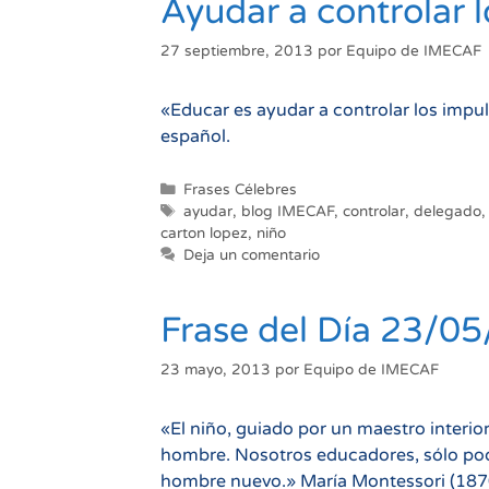
Ayudar a controlar 
27 septiembre, 2013
por
Equipo de IMECAF
«Educar es ayudar a controlar los impu
español.
Categorías
Frases Célebres
Etiquetas
ayudar
,
blog IMECAF
,
controlar
,
delegado
carton lopez
,
niño
Deja un comentario
Frase del Día 23/0
23 mayo, 2013
por
Equipo de IMECAF
«El niño, guiado por un maestro interior
hombre. Nosotros educadores, sólo pod
hombre nuevo.» María Montessori (1870