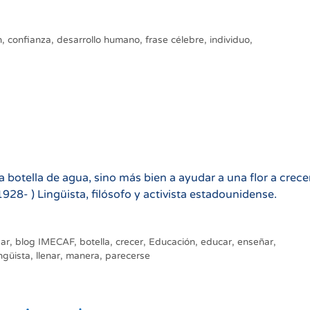
n
,
confianza
,
desarrollo humano
,
frase célebre
,
individuo
,
 botella de agua, sino más bien a ayudar a una flor a crece
- ) Lingüista, filósofo y activista estadounidense.
ar
,
blog IMECAF
,
botella
,
crecer
,
Educación
,
educar
,
enseñar
,
ingüista
,
llenar
,
manera
,
parecerse