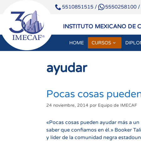
5510851515
/
5550258100
INSTITUTO MEXICANO DE 
HOME
CURSOS
DIPL
Saltar
al
ayudar
contenido
Pocas cosas pueden
24 noviembre, 2014
por
Equipo de IMECAF
«Pocas cosas pueden ayudar más a un in
saber que confiamos en él.» Booker Ta
y líder de la comunidad negra estadoun