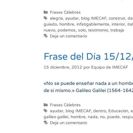
Categorías
Frases Célebres
Etiquetas
alegria
,
ayudar
,
blog IMECAF
,
construir
,
da
guiado
,
hombre
,
infatigablemente
,
interior
,
ita
nuevo
,
podemos
,
solo
,
testimonio
,
trabaja
Deja un comentario
Frase del Día 15/1
15 diciembre, 2012
por
Equipo de IMECAF
«No se puede enseñar nada a un hombre;
de sí mismo.» Galileo Galilei (1564-1642
Categorías
Frases Célebres
Etiquetas
ayudar
,
blog IMECAF
,
dentro
,
Educación
,
e
galileo galilei
,
hombre
,
nada
,
no
,
puede
,
respu
Deja un comentario