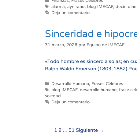
Categorías
Finanzas
,
Frases Célebres
Etiquetas
alarma
,
ayn rand
,
blog IMECAF
,
decir
,
dine
Deja un comentario
Sinceridad e hipocr
31 marzo, 2026
por
Equipo de IMECAF
«Todo hombre es sincero a solas; en c
Ralph Waldo Emerson (1803-1882) Poe
Categorías
Desarrollo Humano
,
Frases Célebres
Etiquetas
blog IMECAF
,
desarrollo humano
,
frase ce
soledad
Deja un comentario
Navegación
1
2
…
51
Siguiente →