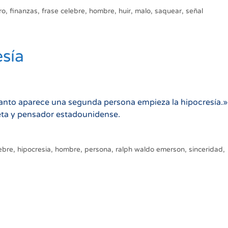
ro
,
finanzas
,
frase celebre
,
hombre
,
huir
,
malo
,
saquear
,
señal
esía
uanto aparece una segunda persona empieza la hipocresía.»
ta y pensador estadounidense.
lebre
,
hipocresia
,
hombre
,
persona
,
ralph waldo emerson
,
sinceridad
,