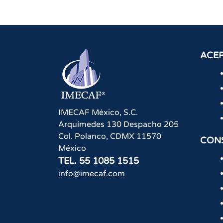
de
entradas
ACER
IMECAF México, S.C.
Arquímedes 130 Despacho 205
Col. Polanco
,
CDMX
11570
CON
México
TEL.
55 1085 1515
info@imecaf.com