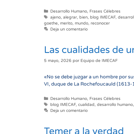
Categorías
Desarrollo Humano
,
Frases Célebres
Etiquetas
ajeno
,
alegrar
,
bien
,
blog IMECAF
,
desarro
goethe
,
merito
,
mundo
,
reconocer
Deja un comentario
Las cualidades de 
5 mayo, 2026
por
Equipo de IMECAF
«No se debe juzgar a un hombre por sus 
VI, duque de La Rochefoucauld (1613-1680
Categorías
Desarrollo Humano
,
Frases Célebres
Etiquetas
blog IMECAF
,
cualidad
,
desarrollo humano
Deja un comentario
Temer a la verdad