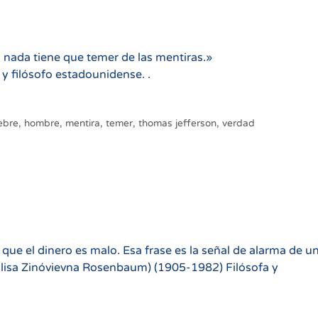
 nada tiene que temer de las mentiras.»
y filósofo estadounidense. .
lebre
,
hombre
,
mentira
,
temer
,
thomas jefferson
,
verdad
ue el dinero es malo. Esa frase es la señal de alarma de u
lisa Zinóvievna Rosenbaum) (1905-1982) Filósofa y