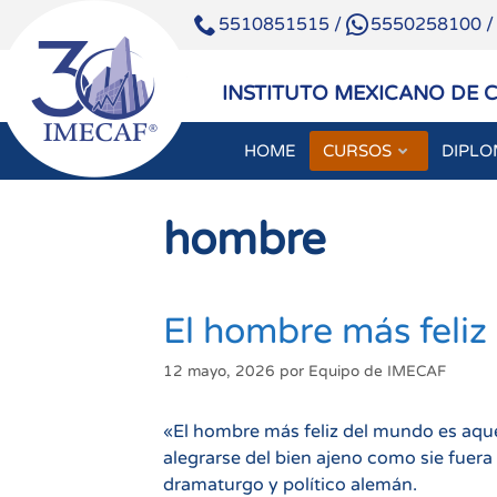
5510851515
/
5550258100
INSTITUTO MEXICANO DE 
HOME
CURSOS
DIPL
Saltar
al
hombre
contenido
El hombre más feli
12 mayo, 2026
por
Equipo de IMECAF
«El hombre más feliz del mundo es aqu
alegrarse del bien ajeno como sie fue
dramaturgo y político alemán.