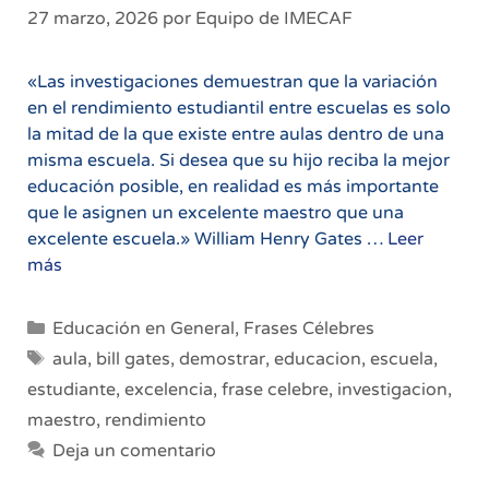
27 marzo, 2026
por
Equipo de IMECAF
«Las investigaciones demuestran que la variación
en el rendimiento estudiantil entre escuelas es solo
la mitad de la que existe entre aulas dentro de una
misma escuela. Si desea que su hijo reciba la mejor
educación posible, en realidad es más importante
que le asignen un excelente maestro que una
excelente escuela.» William Henry Gates …
Leer
Mejor
más
un
excelente
Categorías
Educación en General
,
Frases Célebres
maestro
Etiquetas
aula
,
bill gates
,
demostrar
,
educacion
,
escuela
,
que
estudiante
,
excelencia
,
frase celebre
,
investigacion
,
una
maestro
,
rendimiento
excelente
escuela
Deja un comentario