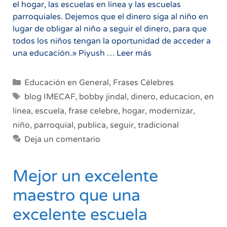
el hogar, las escuelas en línea y las escuelas
parroquiales. Dejemos que el dinero siga al niño en
lugar de obligar al niño a seguir el dinero, para que
todos los niños tengan la oportunidad de acceder a
Es
una educación.» Piyush …
Leer más
hora
de
Categorías
Educación en General
,
Frases Célebres
modernizar
Etiquetas
blog IMECAF
,
bobby jindal
,
dinero
,
educacion
,
en
la
linea
,
escuela
,
frase celebre
,
hogar
,
modernizar
,
educación
niño
,
parroquial
,
publica
,
seguir
,
tradicional
Deja un comentario
Mejor un excelente
maestro que una
excelente escuela