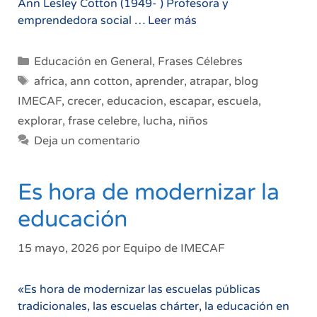
Ann Lesley Cotton (1949- ) Profesora y
¿Cómo
emprendedora social …
Leer más
pueden
escapar
Categorías
Educación en General
,
Frases Célebres
sin
Etiquetas
africa
,
ann cotton
,
aprender
,
atrapar
,
blog
educación?
IMECAF
,
crecer
,
educacion
,
escapar
,
escuela
,
explorar
,
frase celebre
,
lucha
,
niños
Deja un comentario
Es hora de modernizar la
educación
15 mayo, 2026
por
Equipo de IMECAF
«Es hora de modernizar las escuelas públicas
tradicionales, las escuelas chárter, la educación en