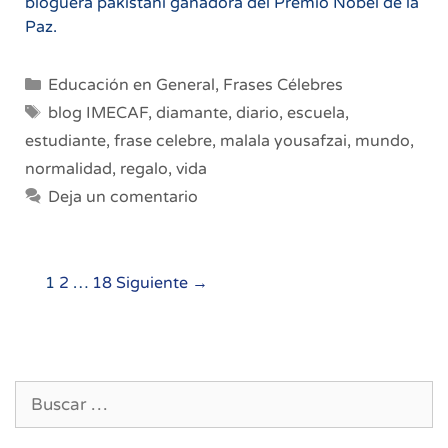
bloguera pakistaní ganadora del Premio Nobel de la
Paz.
Categorías
Educación en General
,
Frases Célebres
Etiquetas
blog IMECAF
,
diamante
,
diario
,
escuela
,
estudiante
,
frase celebre
,
malala yousafzai
,
mundo
,
normalidad
,
regalo
,
vida
Deja un comentario
Navegación
1
2
…
18
Siguiente →
de
entradas
Buscar: