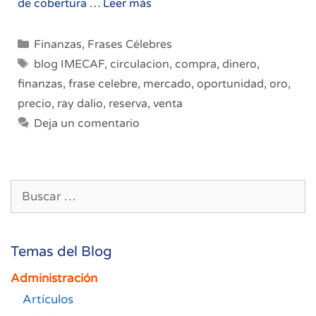
El
de cobertura …
Leer más
precio
del
Categorías
Finanzas
,
Frases Célebres
oro
Etiquetas
blog IMECAF
,
circulacion
,
compra
,
dinero
,
y
finanzas
,
frase celebre
,
mercado
,
oportunidad
,
oro
,
el
precio
,
ray dalio
,
reserva
,
venta
dinero
en
Deja un comentario
circulación
Buscar:
Temas del Blog
Administración
Artículos