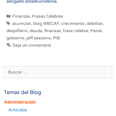
abogado estadounidense.
Categorías
Finanzas
,
Frases Célebres
Etiquetas
acumular
,
blog IMECAF
,
crecimiento
,
debilitar
,
despilfarro
,
deuda
,
finanzas
,
frase celebre
,
frenar
,
gobierno
,
jeff sessions
,
PIB
Deja un comentario
Buscar:
Temas del Blog
Administración
Artículos