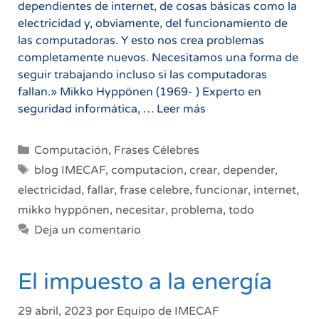
dependientes de internet, de cosas básicas como la
electricidad y, obviamente, del funcionamiento de
las computadoras. Y esto nos crea problemas
completamente nuevos. Necesitamos una forma de
seguir trabajando incluso si las computadoras
fallan.» Mikko Hyppönen (1969- ) Experto en
Todo
seguridad informática, …
Leer más
depende
de
Categorías
Computación
,
Frases Célebres
las
Etiquetas
blog IMECAF
,
computacion
,
crear
,
depender
,
computadoras
electricidad
,
fallar
,
frase celebre
,
funcionar
,
internet
,
mikko hyppönen
,
necesitar
,
problema
,
todo
Deja un comentario
El impuesto a la energía
29 abril, 2023
por
Equipo de IMECAF