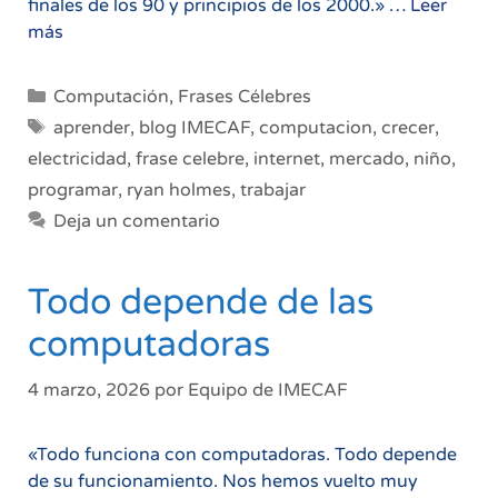
finales de los 90 y principios de los 2000.» …
Leer
Pasión
más
por
las
Categorías
Computación
,
Frases Célebres
computadoras
Etiquetas
aprender
,
blog IMECAF
,
computacion
,
crecer
,
electricidad
,
frase celebre
,
internet
,
mercado
,
niño
,
programar
,
ryan holmes
,
trabajar
Deja un comentario
Todo depende de las
computadoras
4 marzo, 2026
por
Equipo de IMECAF
«Todo funciona con computadoras. Todo depende
de su funcionamiento. Nos hemos vuelto muy