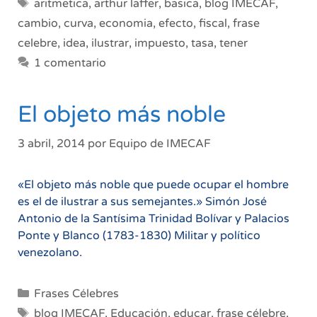
Etiquetas
aritmetica
,
arthur laffer
,
basica
,
blog IMECAF
,
cambio
,
curva
,
economia
,
efecto
,
fiscal
,
frase
celebre
,
idea
,
ilustrar
,
impuesto
,
tasa
,
tener
1 comentario
El objeto más noble
3 abril, 2014
por
Equipo de IMECAF
«El objeto más noble que puede ocupar el hombre
es el de ilustrar a sus semejantes.» Simón José
Antonio de la Santísima Trinidad Bolívar y Palacios
Ponte y Blanco (1783-1830) Militar y político
venezolano.
Categorías
Frases Célebres
Etiquetas
blog IMECAF
,
Educación
,
educar
,
frase célebre
,