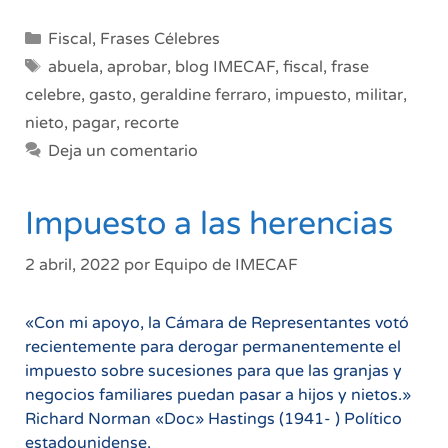
Categorías
Fiscal
,
Frases Célebres
Etiquetas
abuela
,
aprobar
,
blog IMECAF
,
fiscal
,
frase
celebre
,
gasto
,
geraldine ferraro
,
impuesto
,
militar
,
nieto
,
pagar
,
recorte
Deja un comentario
Impuesto a las herencias
2 abril, 2022
por
Equipo de IMECAF
«Con mi apoyo, la Cámara de Representantes votó
recientemente para derogar permanentemente el
impuesto sobre sucesiones para que las granjas y
negocios familiares puedan pasar a hijos y nietos.»
Richard Norman «Doc» Hastings (1941- ) Político
estadounidense.