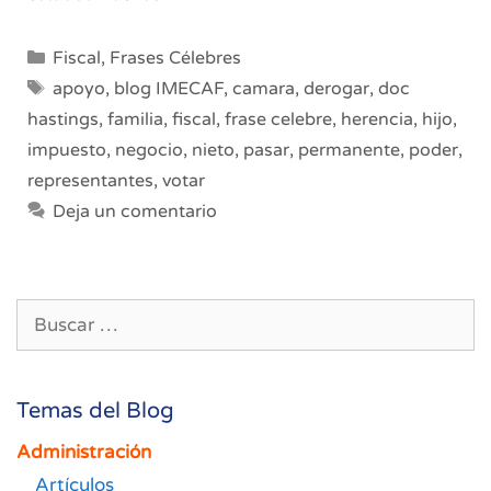
Categorías
Fiscal
,
Frases Célebres
Etiquetas
apoyo
,
blog IMECAF
,
camara
,
derogar
,
doc
hastings
,
familia
,
fiscal
,
frase celebre
,
herencia
,
hijo
,
impuesto
,
negocio
,
nieto
,
pasar
,
permanente
,
poder
,
representantes
,
votar
Deja un comentario
Buscar:
Temas del Blog
Administración
Artículos