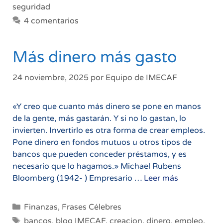
influy
seguridad
en
4 comentarios
tus
decisi
financ
Más dinero más gasto
24 noviembre, 2025
por
Equipo de IMECAF
«Y creo que cuanto más dinero se pone en manos
de la gente, más gastarán. Y si no lo gastan, lo
invierten. Invertirlo es otra forma de crear empleos.
Pone dinero en fondos mutuos u otros tipos de
bancos que pueden conceder préstamos, y es
necesario que lo hagamos.» Michael Rubens
Más
Bloomberg (1942- ) Empresario …
Leer más
dinero
más
Categorías
Finanzas
,
Frases Célebres
gasto
Etiquetas
bancos
,
blog IMECAF
,
creacion
,
dinero
,
empleo
,