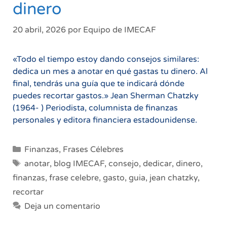
dinero
20 abril, 2026
por
Equipo de IMECAF
«Todo el tiempo estoy dando consejos similares:
dedica un mes a anotar en qué gastas tu dinero. Al
final, tendrás una guía que te indicará dónde
puedes recortar gastos.» Jean Sherman Chatzky
(1964- ) Periodista, columnista de finanzas
personales y editora financiera estadounidense.
Categorías
Finanzas
,
Frases Célebres
Etiquetas
anotar
,
blog IMECAF
,
consejo
,
dedicar
,
dinero
,
finanzas
,
frase celebre
,
gasto
,
guia
,
jean chatzky
,
recortar
Deja un comentario