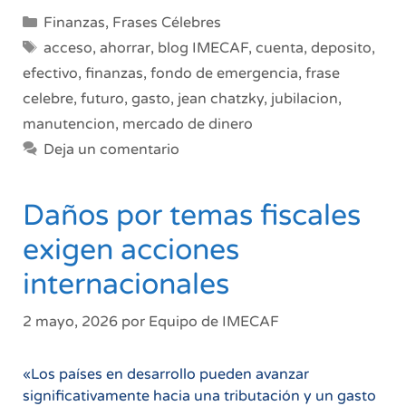
para
Categorías
Finanzas
,
Frases Célebres
ahorrar
Etiquetas
acceso
,
ahorrar
,
blog IMECAF
,
cuenta
,
deposito
,
efectivo
,
finanzas
,
fondo de emergencia
,
frase
celebre
,
futuro
,
gasto
,
jean chatzky
,
jubilacion
,
manutencion
,
mercado de dinero
Deja un comentario
Daños por temas fiscales
exigen acciones
internacionales
2 mayo, 2026
por
Equipo de IMECAF
«Los países en desarrollo pueden avanzar
significativamente hacia una tributación y un gasto