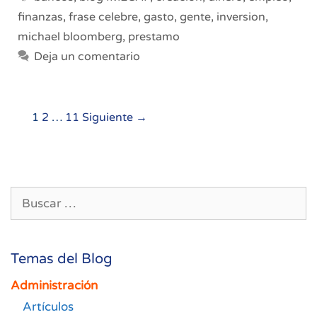
finanzas
,
frase celebre
,
gasto
,
gente
,
inversion
,
michael bloomberg
,
prestamo
Deja un comentario
Navegación
1
2
…
11
Siguiente →
de
entradas
Buscar:
Temas del Blog
Administración
Artículos