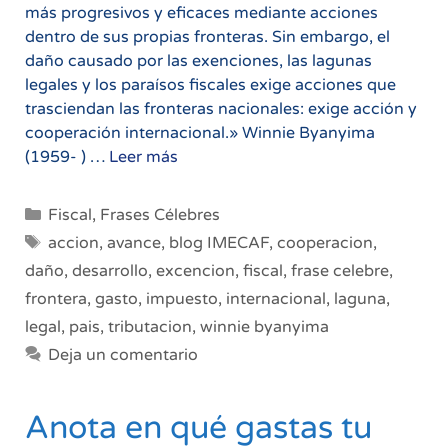
más progresivos y eficaces mediante acciones
dentro de sus propias fronteras. Sin embargo, el
daño causado por las exenciones, las lagunas
legales y los paraísos fiscales exige acciones que
trasciendan las fronteras nacionales: exige acción y
cooperación internacional.» Winnie Byanyima
Daños
(1959- ) …
Leer más
por
temas
Categorías
Fiscal
,
Frases Célebres
fiscales
Etiquetas
accion
,
avance
,
blog IMECAF
,
cooperacion
,
exigen
daño
,
desarrollo
,
excencion
,
fiscal
,
frase celebre
,
acciones
frontera
,
gasto
,
impuesto
,
internacional
,
laguna
,
internacionales
legal
,
pais
,
tributacion
,
winnie byanyima
Deja un comentario
Anota en qué gastas tu