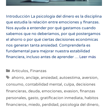
Introducción La psicología del dinero es la disciplina
que estudia la relación entre emociones y finanzas.
Nos ayuda a entender por qué gastamos cuando
sabemos que no deberíamos, por qué postergamos
el ahorro o por qué ciertas decisiones económicas
nos generan tanta ansiedad. Comprenderla es
fundamental para mejorar nuestra estabilidad
La
financiera, incluso antes de aprender …
Leer más
Psicol
del
Categorías
Artículos
,
Finanzas
dinero
Etiquetas
ahorro
,
anclaje
,
ansiedad
,
autoestima
,
aversion
,
cómo
consumo
,
contabilidad mental
,
culpa
,
decisiones
tus
financieras
,
deuda
,
emociones
,
evasion
,
finanzas
hábito
y
personales
,
gasto
,
gratificacion inmediata
,
habitos
emoci
financieros
,
miedo
,
perdidad
,
psicologia del dinero
,