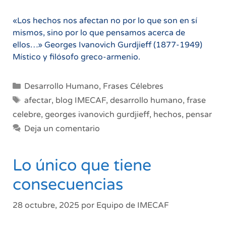
«Los hechos nos afectan no por lo que son en sí
mismos, sino por lo que pensamos acerca de
ellos…» Georges Ivanovich Gurdjieff (1877-1949)
Místico y filósofo greco-armenio.
Categorías
Desarrollo Humano
,
Frases Célebres
Etiquetas
afectar
,
blog IMECAF
,
desarrollo humano
,
frase
celebre
,
georges ivanovich gurdjieff
,
hechos
,
pensar
Deja un comentario
Lo único que tiene
consecuencias
28 octubre, 2025
por
Equipo de IMECAF