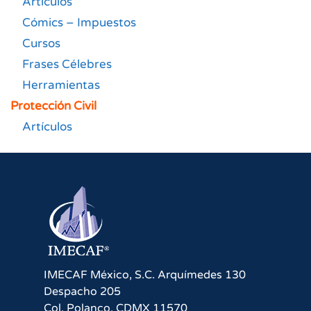
Artículos
Cómics – Impuestos
Cursos
Frases Célebres
Herramientas
Protección Civil
Artículos
IMECAF México, S.C.
Arquímedes 130
Despacho 205
Col. Polanco
,
CDMX
11570