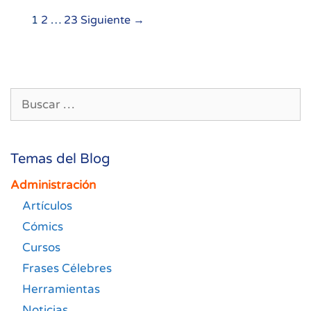
Navegación
1
2
…
23
Siguiente →
de
entradas
Buscar:
Temas del Blog
Administración
Artículos
Cómics
Cursos
Frases Célebres
Herramientas
Noticias