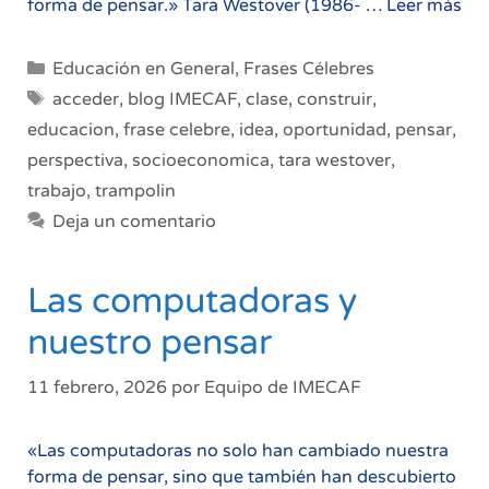
La
forma de pensar.» Tara Westover (1986- …
Leer más
ed
es
Categorías
Educación en General
,
Frases Célebres
un
Etiquetas
acceder
,
blog IMECAF
,
clase
,
construir
,
opo
educacion
,
frase celebre
,
idea
,
oportunidad
,
pensar
,
perspectiva
,
socioeconomica
,
tara westover
,
trabajo
,
trampolin
Deja un comentario
Las computadoras y
nuestro pensar
11 febrero, 2026
por
Equipo de IMECAF
«Las computadoras no solo han cambiado nuestra
forma de pensar, sino que también han descubierto