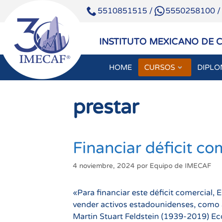
5510851515
/
5550258100
INSTITUTO MEXICANO DE 
HOME
CURSOS
DIPL
Saltar
al
prestar
contenido
Financiar déficit co
4 noviembre, 2024
por
Equipo de IMECAF
«Para financiar este déficit comercial,
vender activos estadounidenses, como a
Martin Stuart Feldstein (1939-2019) E