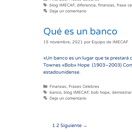
Etiquetas
blog IMECAF
,
diferencia
,
finanzas
,
frase c
Deja un comentario
Qué es un banco
15 noviembre, 2021
por
Equipo de IMECAF
«Un banco es un lugar que te prestará d
Townes «Bob» Hope (1903–2003) Comedia
estadounidense.
Categorías
Finanzas
,
Frases Célebres
Etiquetas
banco
,
blog IMECAF
,
bob hope
,
demostrar
Deja un comentario
Navegación
1
2
Siguiente →