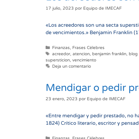
17 julio, 2023
por
Equipo de IMECAF
«Los acreedores son una secta superstic
de vencimientos.» Benjamin Franklin (17
Categorías
Finanzas
,
Frases Célebres
Etiquetas
acreedor
,
atencion
,
benjamin franklin
,
blog
supersticion
,
vencimiento
Deja un comentario
Mendigar o pedir p
23 enero, 2023
por
Equipo de IMECAF
«Entre mendigar y pedir prestado, no 
1824) Crítico literario, escritor y pensa
Categorías
Finanzas
,
Frases Célebres