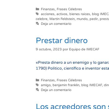
Categorías
Finanzas
,
Frases Célebres
Etiquetas
acciones
,
activos
,
bienes raices
,
blog IMEC
celebre
,
Martin Feldstein
,
mundo
,
pedir
,
prest
Deja un comentario
Prestar dinero
9 octubre, 2023
por
Equipo de IMECAF
«Presta dinero a un enemigo y lo ganar
1790) Político, científico e inventor es
Categorías
Finanzas
,
Frases Célebres
Etiquetas
amigo
,
benjamin franklin
,
blog IMECAF
,
din
Deja un comentario
Los acreedores son 