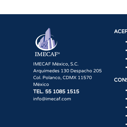
de
entradas
ACER
IMECAF México, S.C.
Arquímedes 130 Despacho 205
Col. Polanco
,
CDMX
11570
CON
México
TEL.
55 1085 1515
info@imecaf.com