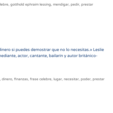
elebre
,
gotthold ephraim lessing
,
mendigar
,
pedir
,
prestar
inero si puedes demostrar que no lo necesitas.» Leslie
nte, actor, cantante, bailarín y autor británico-
,
dinero
,
finanzas
,
frase celebre
,
lugar
,
necesitar
,
poder
,
prestar