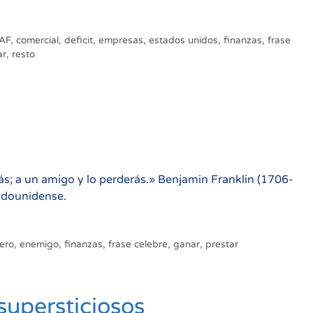
AF
,
comercial
,
deficit
,
empresas
,
estados unidos
,
finanzas
,
frase
ar
,
resto
ás; a un amigo y lo perderás.» Benjamin Franklin (1706-
tadounidense.
ero
,
enemigo
,
finanzas
,
frase celebre
,
ganar
,
prestar
supersticiosos