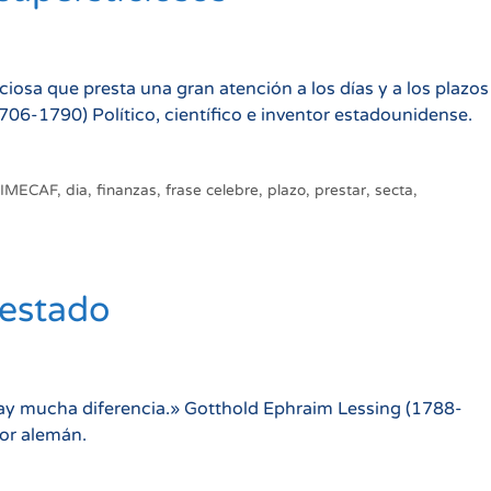
iosa que presta una gran atención a los días y a los plazos
06-1790) Político, científico e inventor estadounidense.
 IMECAF
,
dia
,
finanzas
,
frase celebre
,
plazo
,
prestar
,
secta
,
restado
hay mucha diferencia.» Gotthold Ephraim Lessing (1788-
dor alemán.