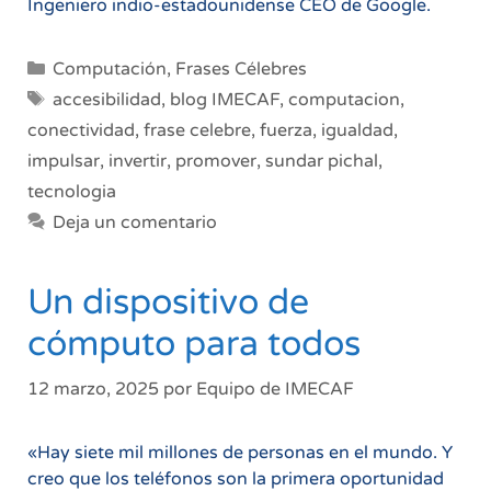
Ingeniero indio-estadounidense CEO de Google.
Categorías
Computación
,
Frases Célebres
Etiquetas
accesibilidad
,
blog IMECAF
,
computacion
,
conectividad
,
frase celebre
,
fuerza
,
igualdad
,
impulsar
,
invertir
,
promover
,
sundar pichal
,
tecnologia
Deja un comentario
Un dispositivo de
cómputo para todos
12 marzo, 2025
por
Equipo de IMECAF
«Hay siete mil millones de personas en el mundo. Y
creo que los teléfonos son la primera oportunidad