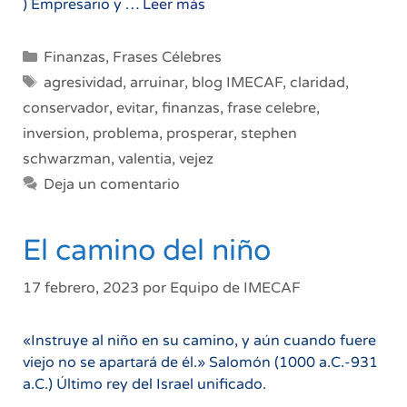
No
) Empresario y …
Leer más
hay
viejos
Categorías
Finanzas
,
Frases Célebres
valientes
Etiquetas
agresividad
,
arruinar
,
blog IMECAF
,
claridad
,
en
conservador
,
evitar
,
finanzas
,
frase celebre
,
las
inversion
,
problema
,
prosperar
,
stephen
finanzas
schwarzman
,
valentia
,
vejez
Deja un comentario
El camino del niño
17 febrero, 2023
por
Equipo de IMECAF
«Instruye al niño en su camino, y aún cuando fuere
viejo no se apartará de él.» Salomón (1000 a.C.-931
a.C.) Último rey del Israel unificado.