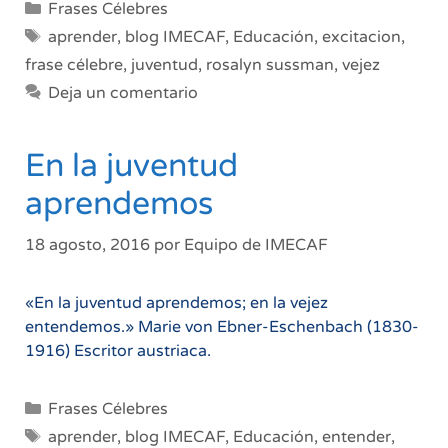
Categorías
Frases Célebres
Etiquetas
aprender
,
blog IMECAF
,
Educación
,
excitacion
,
frase célebre
,
juventud
,
rosalyn sussman
,
vejez
Deja un comentario
En la juventud
aprendemos
18 agosto, 2016
por
Equipo de IMECAF
«En la juventud aprendemos; en la vejez
entendemos.» Marie von Ebner-Eschenbach (1830-
1916) Escritor austriaca.
Categorías
Frases Célebres
Etiquetas
aprender
,
blog IMECAF
,
Educación
,
entender
,