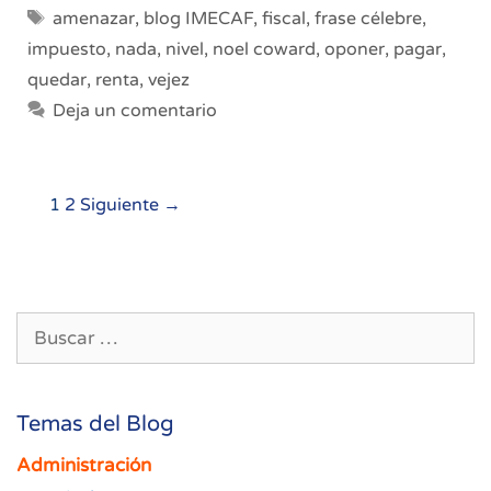
Etiquetas
amenazar
,
blog IMECAF
,
fiscal
,
frase célebre
,
impuesto
,
nada
,
nivel
,
noel coward
,
oponer
,
pagar
,
quedar
,
renta
,
vejez
Deja un comentario
Navegación
1
2
Siguiente →
de
entradas
Buscar:
Temas del Blog
Administración