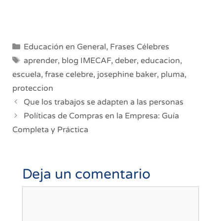
Categorías
Educación en General
,
Frases Célebres
Etiquetas
aprender
,
blog IMECAF
,
deber
,
educacion
,
escuela
,
frase celebre
,
josephine baker
,
pluma
,
proteccion
Navegación
Que los trabajos se adapten a las personas
de
Políticas de Compras en la Empresa: Guía
entradas
Completa y Práctica
Deja un comentario
Comentario