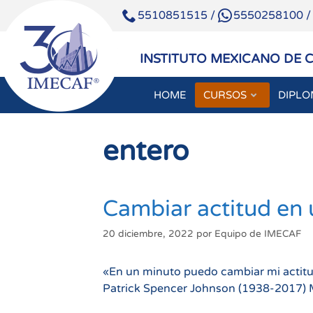
5510851515
/
5550258100
INSTITUTO MEXICANO DE 
HOME
CURSOS
DIPL
Saltar
al
entero
contenido
Cambiar actitud en
20 diciembre, 2022
por
Equipo de IMECAF
«En un minuto puedo cambiar mi actitud
Patrick Spencer Johnson (1938-2017) M