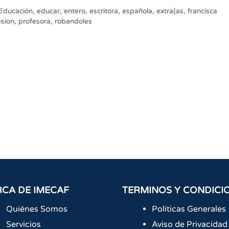
Educación
,
educar
,
entero
,
escritora
,
española
,
extra{as
,
francisca
esion
,
profesora
,
robandoles
CA DE IMECAF
TERMINOS Y CONDICI
Quiénes Somos
Políticas Generales
Servicios
Aviso de Privacidad