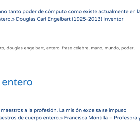
ano tanto poder de cómputo como existe actualmente en l
ntero.» Douglas Carl Engelbart (1925-2013) Inventor
to
,
douglas engelbart
,
entero
,
frase célebre
,
mano
,
mundo
,
poder
,
 entero
 maestros a la profesión. La misión excelsa se impuso
estros de cuerpo entero.» Francisca Montilla – Profesora 