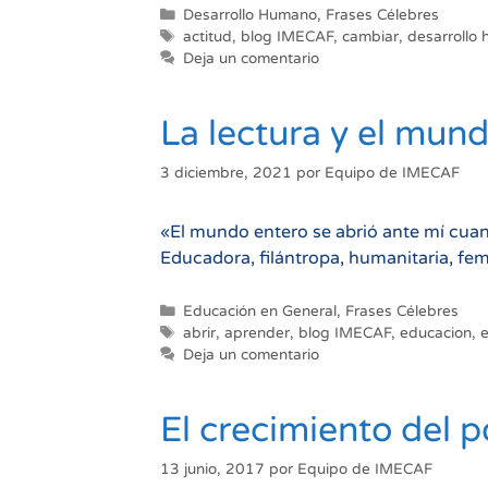
Categorías
Desarrollo Humano
,
Frases Célebres
Etiquetas
actitud
,
blog IMECAF
,
cambiar
,
desarrollo
Deja un comentario
La lectura y el mun
3 diciembre, 2021
por
Equipo de IMECAF
«El mundo entero se abrió ante mí cua
Educadora, filántropa, humanitaria, fem
Categorías
Educación en General
,
Frases Célebres
Etiquetas
abrir
,
aprender
,
blog IMECAF
,
educacion
,
Deja un comentario
El crecimiento del 
13 junio, 2017
por
Equipo de IMECAF