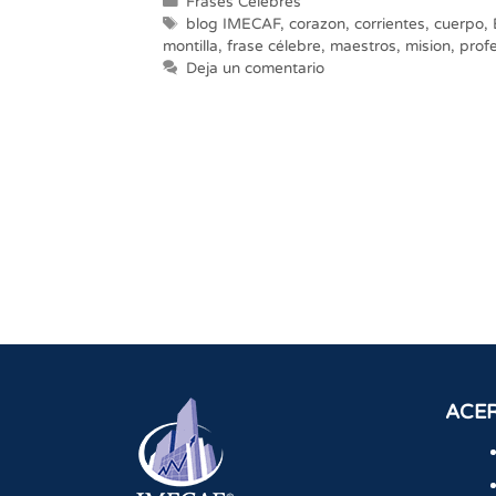
Categorías
Frases Célebres
Etiquetas
blog IMECAF
,
corazon
,
corrientes
,
cuerpo
,
montilla
,
frase célebre
,
maestros
,
mision
,
prof
Deja un comentario
ACER