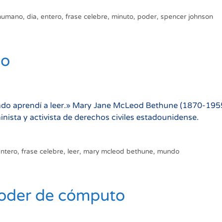
 humano
,
dia
,
entero
,
frase celebre
,
minuto
,
poder
,
spencer johnson
do
ndo aprendí a leer.» Mary Jane McLeod Bethune (1870-195
inista y activista de derechos civiles estadounidense.
entero
,
frase celebre
,
leer
,
mary mcleod bethune
,
mundo
poder de cómputo